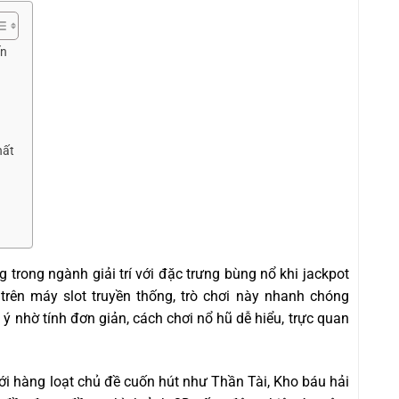
ến
hất
 trong ngành giải trí với đặc trưng bùng nổ khi jackpot
trên máy slot truyền thống, trò chơi này nhanh chóng
 ý nhờ tính đơn giản, cách chơi nổ hũ dễ hiểu, trực quan
i hàng loạt chủ đề cuốn hút như Thần Tài, Kho báu hải