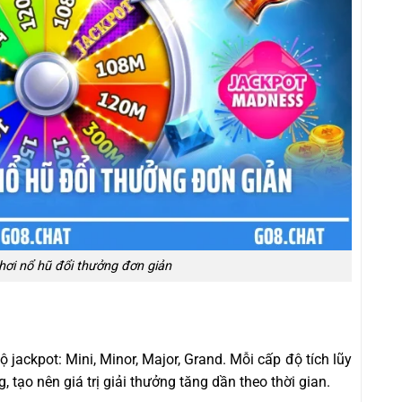
hơi nổ hũ đổi thưởng đơn giản
jackpot: Mini, Minor, Major, Grand. Mỗi cấp độ tích lũy
, tạo nên giá trị giải thưởng tăng dần theo thời gian.