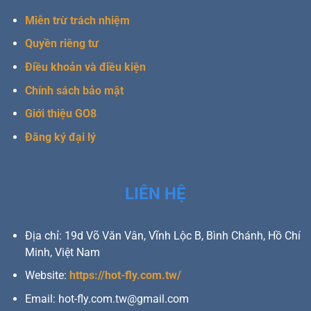
Miễn trừ trách nhiệm
Quyền riêng tư
Điều khoản và điều kiện
Chính sách bảo mật
Giới thiệu GO8
Đăng ký đại lý
LIÊN HỆ
Địa chỉ:
19d Võ Văn Vân, Vĩnh Lộc B, Bình Chánh, Hồ Chí
Minh, Việt Nam
Website:
https://hot-fly.com.tw/
Email:
hot-fly.com.tw@gmail.com