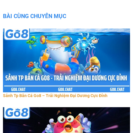
BÀI CÙNG CHUYÊN MỤC
Sảnh Tp Bắn Cá Go8 – Trải Nghiệm Đại Dương Cực Đỉnh