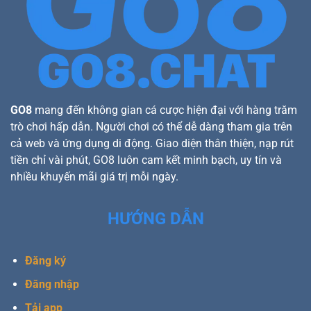
Thách
Tại
Go8
GO8
mang đến không gian cá cược hiện đại với hàng trăm
trò chơi hấp dẫn. Người chơi có thể dễ dàng tham gia trên
cả web và ứng dụng di động. Giao diện thân thiện, nạp rút
tiền chỉ vài phút, GO8 luôn cam kết minh bạch, uy tín và
nhiều khuyến mãi giá trị mỗi ngày.
HƯỚNG DẪN
Đăng ký
Đăng nhập
Tải app