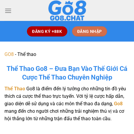
ĐĂNG KÝ +88K
ĐĂNG NHẬP
GO8
-
Thể thao
Thể Thao Go8 – Đưa Bạn Vào Thế Giới Cá
Cược Thể Thao Chuyên Nghiệp
Thể Thao
Go8 là điểm đến lý tưởng cho những tín đồ yêu
thích cá cược thể thao trực tuyến. Với tỷ lệ cược hấp dẫn,
giao diện dễ sử dụng và các môn thể thao đa dạng,
Go8
mang đến cho người chơi những trải nghiệm thú vị và cơ
hội thắng lớn từ những trận đấu thể thao toàn cầu.