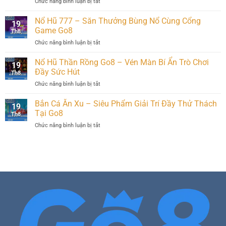
Chức năng bình luận bị tắt
ở
Sảnh
Cách
Game
Chơi
Nổ Hũ 777 – Săn Thưởng Bùng Nổ Cùng Cổng
Hiện
19
Nổ
Đại,
Game Go8
Th8
Hũ
Kho
Chức năng bình luận bị tắt
ở
Hiệu
Báu
Nổ
Quả
Khủng
Hũ
Nổ Hũ Thần Rồng Go8 – Vén Màn Bí Ẩn Trò Chơi
–
Tại
19
777
Bí
Đầy Sức Hút
Go8
Th8
–
Quyết
Chức năng bình luận bị tắt
ở
Săn
Chinh
Nổ
Thưởng
Phục
Hũ
Bắn Cá Ăn Xu – Siêu Phẩm Giải Trí Đầy Thử Thách
Bùng
Kho
19
Thần
Nổ
Tại Go8
Báu
Th8
Rồng
Cùng
Tại
Chức năng bình luận bị tắt
ở
Go8
Cổng
Go8
Bắn
–
Game
Cá
Vén
Go8
Ăn
Màn
Xu
Bí
–
Ẩn
Siêu
Trò
Phẩm
Chơi
Giải
Đầy
Trí
Sức
Đầy
Hút
Thử