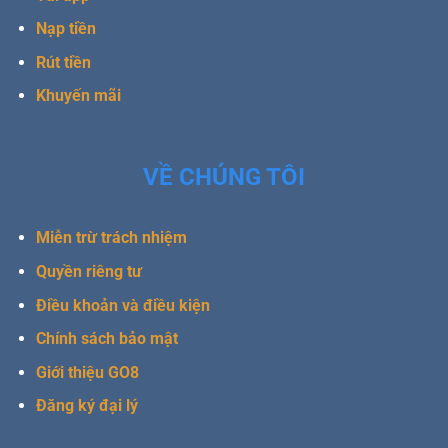
Nạp tiền
Rút tiền
Khuyến mãi
VỀ CHÚNG TÔI
Miễn trừ trách nhiệm
Quyền riêng tư
Điều khoản và điều kiện
Chính sách bảo mật
Giới thiệu GO8
Đăng ký đại lý