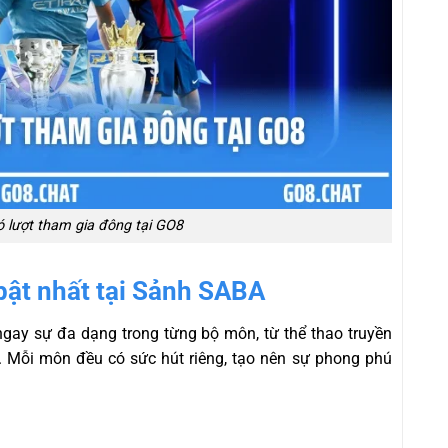
 lượt tham gia đông tại GO8
bật nhất tại Sảnh SABA
gay sự đa dạng trong từng bộ môn, từ thể thao truyền
. Mỗi môn đều có sức hút riêng, tạo nên sự phong phú