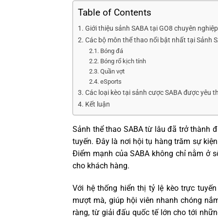
Table of Contents
Giới thiệu sảnh SABA tại GO8 chuyên nghiệp
Các bộ môn thể thao nổi bật nhất tại Sảnh
Bóng đá
Bóng rổ kịch tính
Quần vợt
eSports
Các loại kèo tại sảnh cược SABA được yêu t
Kết luận
Sảnh thể thao SABA từ lâu đã trở thành 
tuyến. Đây là nơi hội tụ hàng trăm sự kiệ
Điểm mạnh của SABA không chỉ nằm ở số
cho khách hàng.
Với hệ thống hiển thị tỷ lệ kèo trực tuy
mượt mà, giúp hội viên nhanh chóng nắm 
ràng, từ giải đấu quốc tế lớn cho tới nhữ