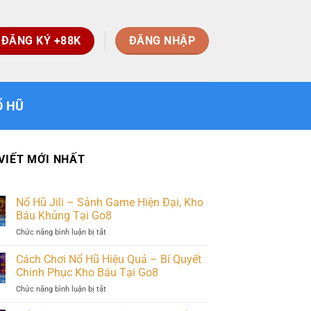
ĐĂNG KÝ +88K
ĐĂNG NHẬP
Ổ HŨ
 VIẾT MỚI NHẤT
Nổ Hũ Jili – Sảnh Game Hiện Đại, Kho
Báu Khủng Tại Go8
Chức năng bình luận bị tắt
ở
Nổ
Hũ
Cách Chơi Nổ Hũ Hiệu Quả – Bí Quyết
Jili
Chinh Phục Kho Báu Tại Go8
–
Chức năng bình luận bị tắt
ở
Sảnh
Cách
Game