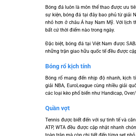
Bóng đá luôn là môn thể thao được ưu ti
sự kiện, bóng đá tại đây bao phủ từ giả
nhỏ hơn ở châu Á hay Nam Mỹ. Với lịch th
bất cứ thời điểm nào trong ngày.
Đặc biệt, bóng đá tại Việt Nam được SA
những trận giao hữu quốc tế đều được cập
Bóng rổ kịch tính
Bóng rổ mang đến nhịp độ nhanh, kịch t
giải NBA, EuroLeague cùng nhiều giải quố
các loại kèo phổ biến như Handicap, Over
Quần vợt
Tennis được biết đến với sự tinh tế và că
ATP, WTA đều được cập nhật nhanh chóng.
toàn trận mà còn chi tiết đến từng set nhỏ