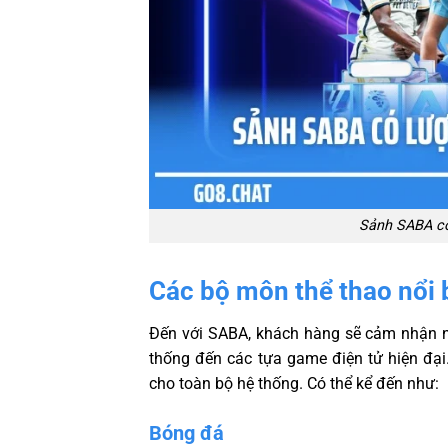
Sảnh SABA có
Các bộ môn thể thao nổi 
Đến với SABA, khách hàng sẽ cảm nhận n
thống đến các tựa game điện tử hiện đại
cho toàn bộ hệ thống. Có thể kể đến như:
Bóng đá