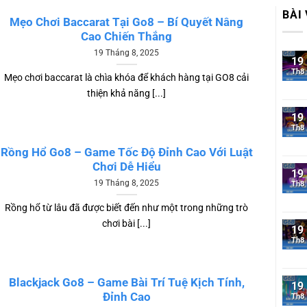
BÀI
Mẹo Chơi Baccarat Tại Go8 – Bí Quyết Nâng
Cao Chiến Thắng
19 Tháng 8, 2025
19
Th8
Mẹo chơi baccarat là chìa khóa để khách hàng tại GO8 cải
thiện khả năng [...]
19
Th8
Rồng Hổ Go8 – Game Tốc Độ Đỉnh Cao Với Luật
Chơi Dễ Hiểu
19
19 Tháng 8, 2025
Th8
Rồng hổ từ lâu đã được biết đến như một trong những trò
chơi bài [...]
19
Th8
Blackjack Go8 – Game Bài Trí Tuệ Kịch Tính,
19
Đỉnh Cao
Th8