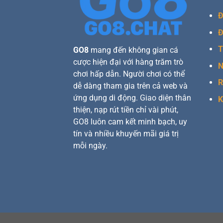
Đ
Đ
T
GO8
mang đến không gian cá
cược hiện đại với hàng trăm trò
N
chơi hấp dẫn. Người chơi có thể
R
dễ dàng tham gia trên cả web và
ứng dụng di động. Giao diện thân
K
thiện, nạp rút tiền chỉ vài phút,
GO8 luôn cam kết minh bạch, uy
tín và nhiều khuyến mãi giá trị
mỗi ngày.