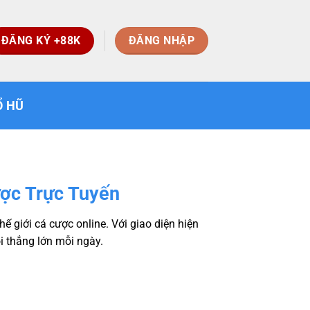
ĐĂNG KÝ +88K
ĐĂNG NHẬP
Ổ HŨ
ược Trực Tuyến
ế giới cá cược online. Với giao diện hiện
i thắng lớn mỗi ngày.