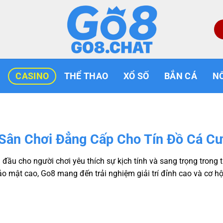
8
CASINO
THỂ THAO
XỔ SỐ
BẮN CÁ
N
Sân Chơi Đẳng Cấp Cho Tín Đồ Cá C
ầu cho người chơi yêu thích sự kịch tính và sang trọng trong th
 mật cao, Go8 mang đến trải nghiệm giải trí đỉnh cao và cơ hộ