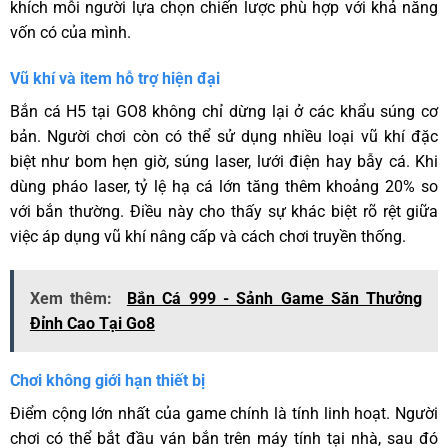
khích mỗi người lựa chọn chiến lược phù hợp với khả năng
vốn có của mình.
Vũ khí và item hỗ trợ hiện đại
Bắn cá H5 tại GO8 không chỉ dừng lại ở các khẩu súng cơ
bản. Người chơi còn có thể sử dụng nhiều loại vũ khí đặc
biệt như bom hẹn giờ, súng laser, lưới điện hay bẫy cá. Khi
dùng pháo laser, tỷ lệ hạ cá lớn tăng thêm khoảng 20% so
với bắn thường. Điều này cho thấy sự khác biệt rõ rệt giữa
việc áp dụng vũ khí nâng cấp và cách chơi truyền thống.
Xem thêm:
Bắn Cá 999 - Sảnh Game Săn Thưởng
Đỉnh Cao Tại Go8
Chơi không giới hạn thiết bị
Điểm cộng lớn nhất của game chính là tính linh hoạt. Người
chơi có thể bắt đầu ván bắn trên máy tính tại nhà, sau đó