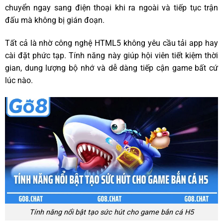
chuyển ngay sang điện thoại khi ra ngoài và tiếp tục trận
đấu mà không bị gián đoạn.
Tất cả là nhờ công nghệ HTML5 không yêu cầu tải app hay
cài đặt phức tạp. Tính năng này giúp hội viên tiết kiệm thời
gian, dung lượng bộ nhớ và dễ dàng tiếp cận game bất cứ
lúc nào.
Tính năng nổi bật tạo sức hút cho game bắn cá H5