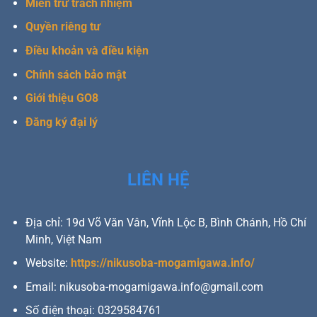
Miễn trừ trách nhiệm
Quyền riêng tư
Điều khoản và điều kiện
Chính sách bảo mật
Giới thiệu GO8
Đăng ký đại lý
LIÊN HỆ
Địa chỉ:
19d Võ Văn Vân, Vĩnh Lộc B, Bình Chánh, Hồ Chí
Minh, Việt Nam
Website:
https://nikusoba-mogamigawa.info/
Email:
nikusoba-mogamigawa.info@gmail.com
Số điện thoại:
0329584761