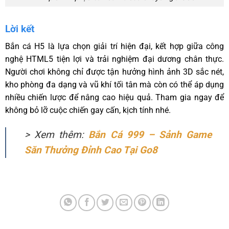
Lời kết
Bắn cá H5 là lựa chọn giải trí hiện đại, kết hợp giữa công
nghệ HTML5 tiện lợi và trải nghiệm đại dương chân thực.
Người chơi không chỉ được tận hưởng hình ảnh 3D sắc nét,
kho phòng đa dạng và vũ khí tối tân mà còn có thể áp dụng
nhiều chiến lược để nâng cao hiệu quả. Tham gia ngay để
không bỏ lỡ cuộc chiến gay cấn, kịch tính nhé.
> Xem thêm:
Bắn Cá 999 – Sảnh Game
Săn Thưởng Đỉnh Cao Tại Go8